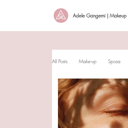
Adele Gangemi | Makeup A
All Posts
Make-up
Sposa