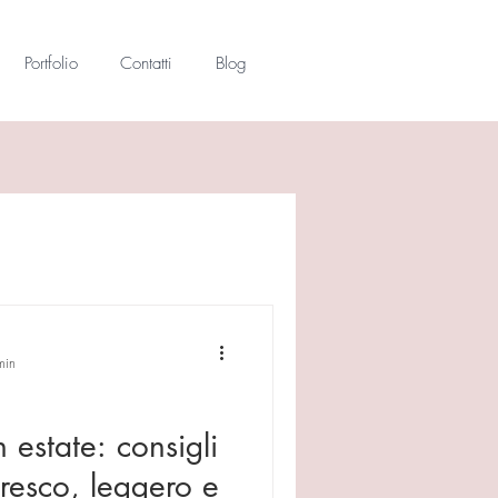
Portfolio
Contatti
Blog
min
 estate: consigli
resco, leggero e