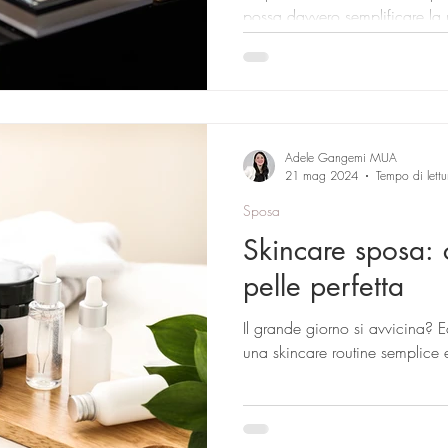
possa davvero semplificare la 
valorizzare il tuo viso con tec
Un’esperienza utile per sentirti
ogni giorno. Se stai cercando 
Genova, qui trovi consigli utili
adatto a te.
Adele Gangemi MUA
21 mag 2024
Tempo di lettu
Sposa
Skincare sposa: 
pelle perfetta
Il grande giorno si avvicina? E
una skincare routine semplice 