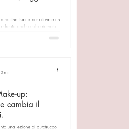
e routine trucco per ottenere un
ga durata anche nelle giornate
: 3 min
Make-up:
e cambia il
i.
nto una lezione di autotrucco