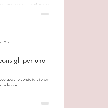
routine quotidiana, aiutandoti a
niche pratiche e personalizzate.
 più sicura davanti allo specchio
una lezione di self make-up a
 per scegliere il percorso più
ra: 2 min
consigli per una
cco qualche consiglio utile per
ed efficace.