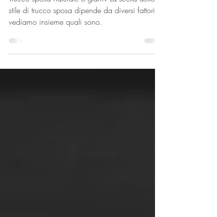
Glam: Quale Scegliere
per il Tuo Matrimonio?
Trucco sposa naturale o glam? La scelta dello
stile di trucco sposa dipende da diversi fattori,
vediamo insieme quali sono.