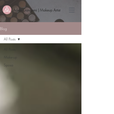
Adele Gangemi | Makeup Artist
Blog
All Posts
All Posts
Make-up
Sposa