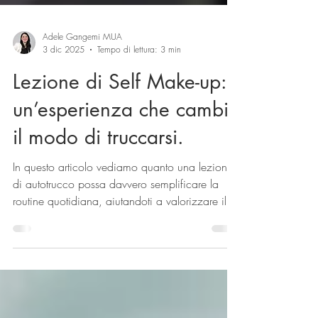
Adele Gangemi MUA
3 dic 2025
Tempo di lettura: 3 min
Lezione di Self Make-up:
un’esperienza che cambia
il modo di truccarsi.
In questo articolo vediamo quanto una lezione
di autotrucco possa davvero semplificare la
routine quotidiana, aiutandoti a valorizzare il
tuo viso con tecniche pratiche e personalizzate.
Un’esperienza utile per sentirti più sicura davanti
allo specchio ogni giorno. Se stai cercando
una lezione di self make-up a Genova, qui trovi