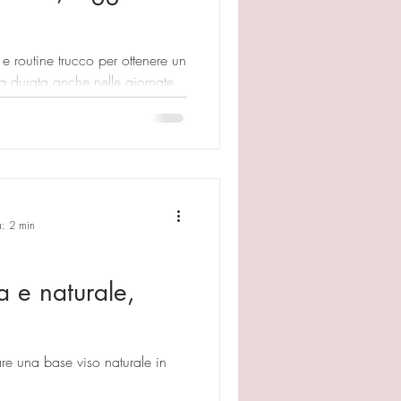
e routine trucco per ottenere un
ga durata anche nelle giornate
a: 2 min
a e naturale,
re una base viso naturale in