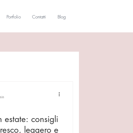
Portfolio
Contatti
Blog
min
 estate: consigli
resco, leggero e