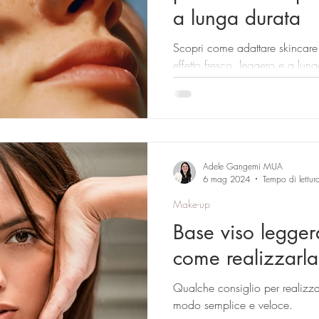
a lunga durata
Scopri come adattare skincare 
effetto fresco, leggero e a lun
più calde.
Adele Gangemi MUA
6 mag 2024
Tempo di lettur
Make-up
Base viso legger
come realizzarla
Qualche consiglio per realizza
modo semplice e veloce.