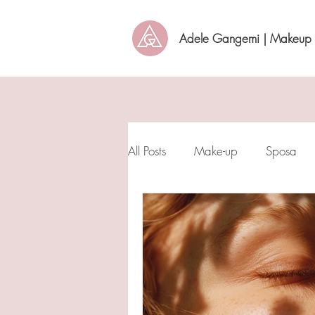
Adele Gangemi | Makeup A
All Posts
Make-up
Sposa