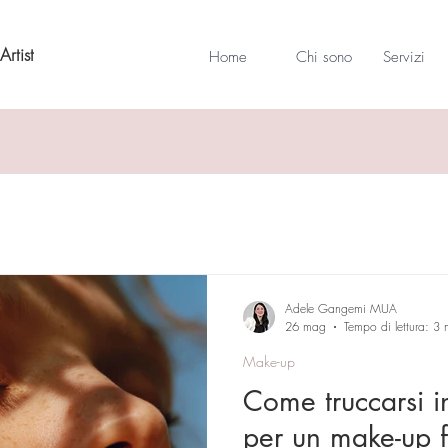
rtist
Home
Chi sono
Servizi
Adele Gangemi MUA
26 mag
Tempo di lettura: 3 
Make-up
Come truccarsi in
per un make-up f